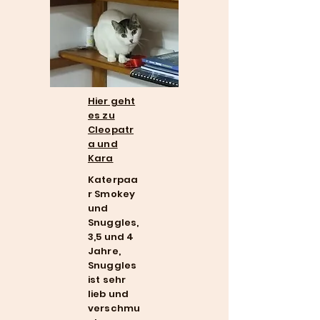
Hier geht
es zu
Cleopatr
a und
Kara
Katerpaa
r Smokey
und
Snuggles,
3,5 und 4
Jahre,
Snuggles
ist sehr
lieb und
verschmu