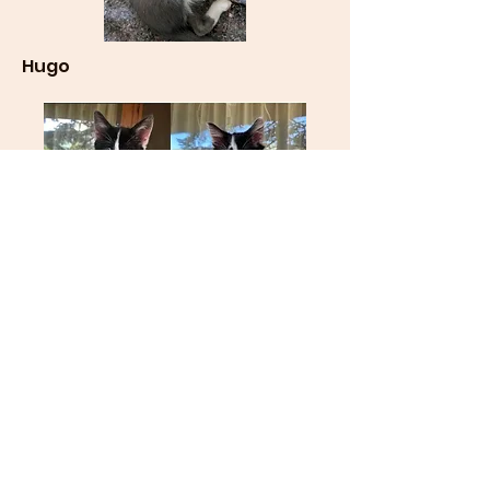
Hugo
Cheetah
und
Clarence