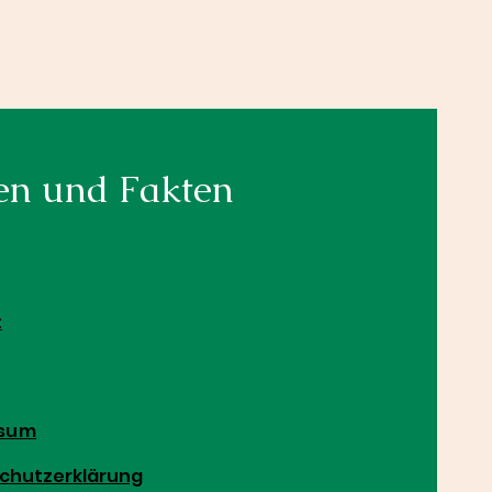
en und Fakten
t
ssum
chutzerklärung