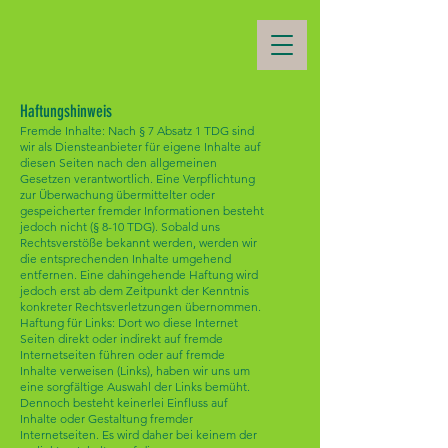
Haftungshinweis
Fremde Inhalte: Nach § 7 Absatz 1 TDG sind
wir als Diensteanbieter für eigene Inhalte auf
diesen Seiten nach den allgemeinen
Gesetzen verantwortlich. Eine Verpflichtung
zur Überwachung übermittelter oder
gespeicherter fremder Informationen besteht
jedoch nicht (§ 8-10 TDG). Sobald uns
Rechtsverstöße bekannt werden, werden wir
die entsprechenden Inhalte umgehend
entfernen. Eine dahingehende Haftung wird
jedoch erst ab dem Zeitpunkt der Kenntnis
konkreter Rechtsverletzungen übernommen.
Haftung für Links: Dort wo diese Internet
Seiten direkt oder indirekt auf fremde
Internetseiten führen oder auf fremde
Inhalte verweisen (Links), haben wir uns um
eine sorgfältige Auswahl der Links bemüht.
Dennoch besteht keinerlei Einfluss auf
Inhalte oder Gestaltung fremder
Internetseiten. Es wird daher bei keinem der