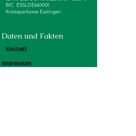
BIC ESSLDE66XXX
Kreissparkasse Esslingen
Daten und Fakten
Kontakt
Impressum
Datenschutzerklärung
Satzung
Mitgliedsantrag
Urheberrecht und
Haftungshinweise